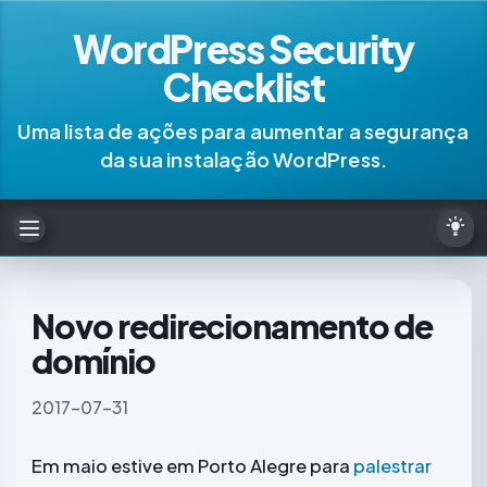
WordPress Security
Checklist
Uma lista de ações para aumentar a segurança
da sua instalação WordPress.
Novo redirecionamento de
domínio
2017-07-31
Em maio estive em Porto Alegre para
palestrar